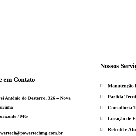
Nossos
Servi
e em
Contato
Manutenção P
Partida Técn
ei Antônio do Desterro, 326 – Nova
irinha
Consultoria 
orizonte / MG
Locação de 
Retrofit e At
owertech@powertechmg.com.br