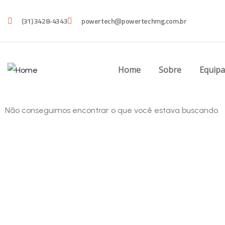
(31) 3428-4343
powertech@powertechmg.com.br
Home
Sobre
Equip
Não conseguimos encontrar o que você estava buscando.