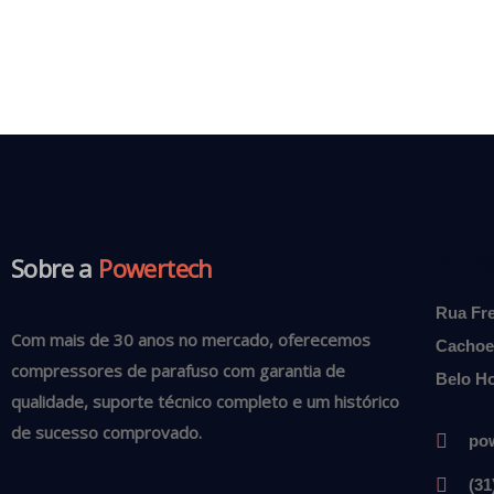
Entr
Sobre a
Powertech
Rua Fre
Com mais de 30 anos no mercado, oferecemos
Cachoe
compressores de parafuso com garantia de
Belo Ho
qualidade, suporte técnico completo e um histórico
de sucesso comprovado.
po
(31