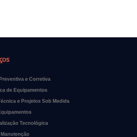
iços
reventiva e Corretiva
ica de Equipamentos
Técnica e Projetos Sob Medida
Equipamentos
ualização Tecnológica
e Manutenção