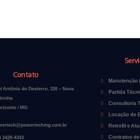
Nossos
Serv
e em
Contato
Manutenção P
i Antônio do Desterro, 326 – Nova
Partida Técn
irinha
Consultoria 
rizonte / MG
Locação de 
wertech@powertechmg.com.br
Retrofit e At
Contratos d
) 3428-4343