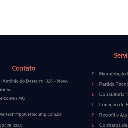
Nossos
Serv
e em
Contato
Manutenção P
i Antônio do Desterro, 326 – Nova
Partida Técn
irinha
Consultoria 
rizonte / MG
Locação de 
wertech@powertechmg.com.br
Retrofit e At
Contratos d
) 3428-4343