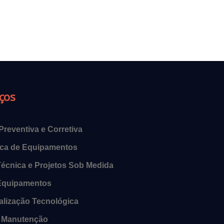
iços
reventiva e Corretiva
ica de Equipamentos
Técnica e Projetos Sob Medida
Equipamentos
ualização Tecnológica
e Manutenção